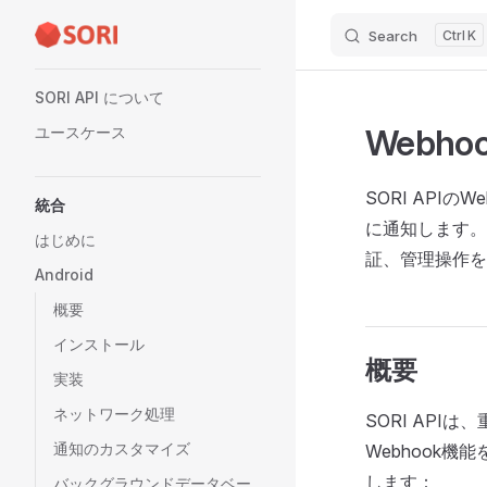
Search
K
Skip to content
Sidebar Navigation
SORI API について
Webho
ユースケース
SORI API
統合
に通知します。
はじめに
証、管理操作を
Android
概要
インストール
概要
実装
ネットワーク処理
SORI AP
通知のカスタマイズ
Webhook機
します：
バックグラウンドデータベー