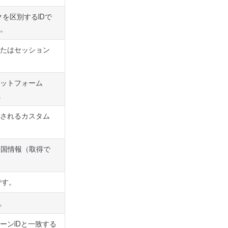
を区別するIDで
。
またはセッション
ラットフォーム
。
渡されるカスタム
定した国情報（取得で
です。
。
ーンIDと一致する