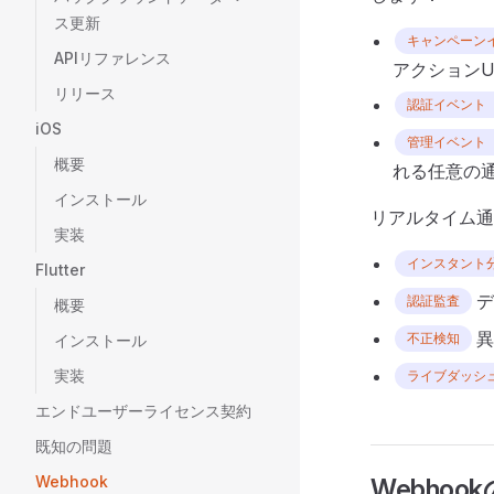
ス更新
キャンペーンイベ
APIリファレンス
アクション
リリース
認証イベント（`au
iOS
管理イベント（`ad
概要
れる任意の
インストール
リアルタイム通
実装
インスタント
Flutter
デ
認証監査
概要
異
不正検知
インストール
実装
ライブダッシ
エンドユーザーライセンス契約
既知の問題
Webhook
Webhoo