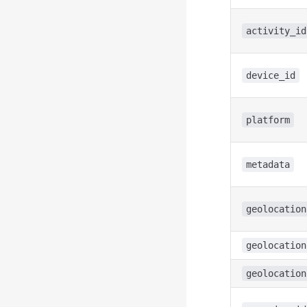
activity_id
device_id
platform
metadata
geolocation
geolocation
geolocation