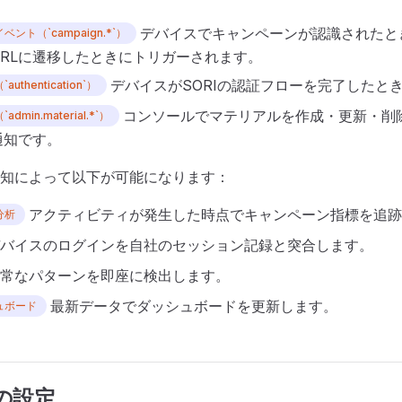
デバイスでキャンペーンが認識されたと
ント（`campaign.*`）
URLに遷移したときにトリガーされます。
デバイスがSORIの認証フローを完了したと
thentication`）
コンソールでマテリアルを作成・更新・削
min.material.*`）
通知です。
知によって以下が可能になります：
アクティビティが発生した時点でキャンペーン指標を追跡
分析
バイスのログインを自社のセッション記録と突合します。
常なパターンを即座に検出します。
最新データでダッシュボードを更新します。
ュボード
kの設定