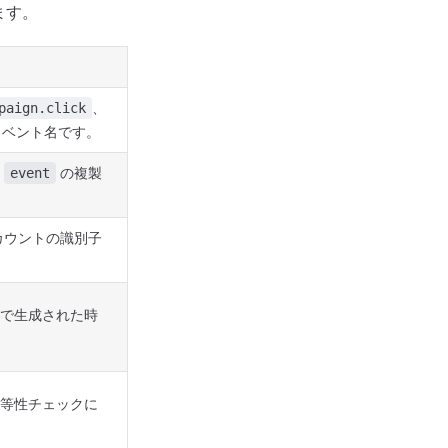
ます。
、
paign.click
ベント名です。
る
の複製
event
カウントの識別子
ーで生成された時
冪等性チェックに